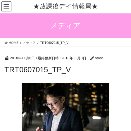
コ
ナ
★放課後デイ情報局★
ン
ビ
テ
ゲ
ン
ー
メディア
ツ
シ
へ
ョ
ス
ン
HOME
メディア
TRT0607015_TP_V
キ
に
ッ
移
プ
動
2018年11月8日
/ 最終更新日時 :
2018年11月8日
teioo
TRT0607015_TP_V