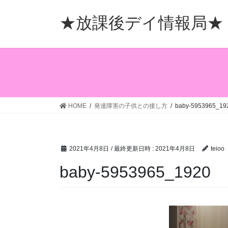
コ
ナ
ン
ビ
★放課後デイ情報局★
テ
ゲ
ン
ー
ツ
シ
へ
ョ
ス
ン
キ
に
ッ
移
HOME
発達障害の子供との接し方
baby-5953965_19
プ
動
2021年4月8日
/ 最終更新日時 :
2021年4月8日
teioo
baby-5953965_1920