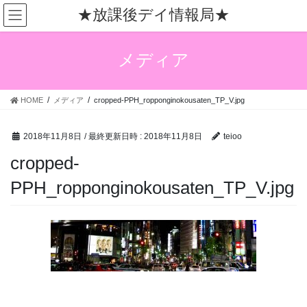
コ
ナ
★放課後デイ情報局★
ン
ビ
テ
ゲ
ン
ー
メディア
ツ
シ
へ
ョ
ス
ン
HOME
メディア
cropped-PPH_ropponginokousaten_TP_V.jpg
キ
に
ッ
移
プ
動
2018年11月8日
/ 最終更新日時 :
2018年11月8日
teioo
cropped-
PPH_ropponginokousaten_TP_V.jpg